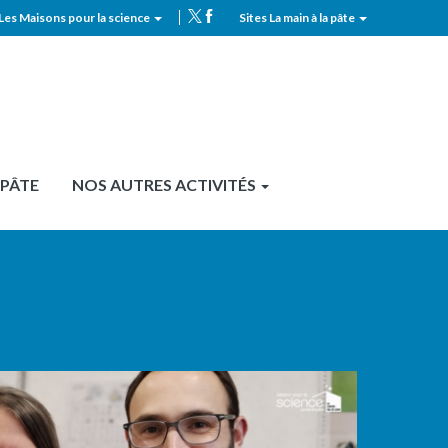
Les Maisons pour la science
Sites La main à la pâte
MPLS
Top
header
 PÂTE
NOS AUTRES ACTIVITÉS