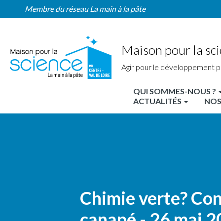
Home
Aller
Membre du réseau La main à la pâte
Région
au
contenu
principal
Maison pour la sci
Agir pour le développement p
QUI SOMMES-NOUS ?
MPLS
ACTUALITÉS
NOS
Centre
Nav
principale
Chimie verte? Co
canapé - 26 mai 2