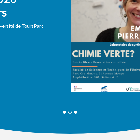
rs
iversité de ToursParc
..