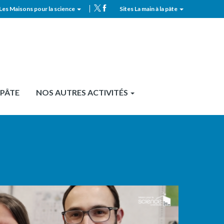
Les Maisons pour la science
Sites La main à la pâte
MPLS
Top
header
 PÂTE
NOS AUTRES ACTIVITÉS