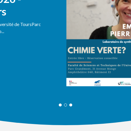
rs
iversité de ToursParc
..