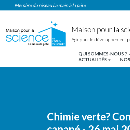
Home
Aller
Membre du réseau La main à la pâte
Région
au
contenu
principal
Maison pour la sci
Agir pour le développement p
QUI SOMMES-NOUS ?
MPLS
ACTUALITÉS
NOS
Centre
Nav
principale
Chimie verte? Co
canapé - 26 mai 2