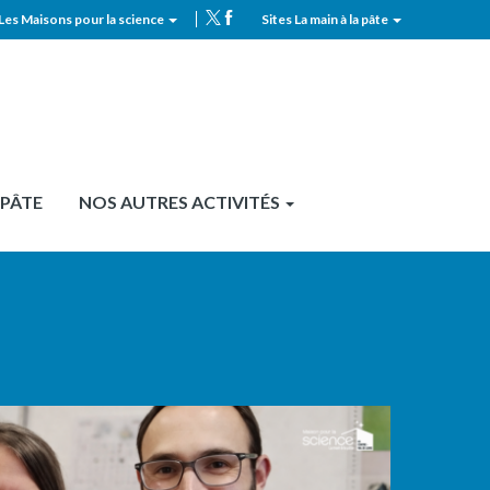
Les Maisons pour la science
Sites La main à la pâte
MPLS
Top
header
 PÂTE
NOS AUTRES ACTIVITÉS