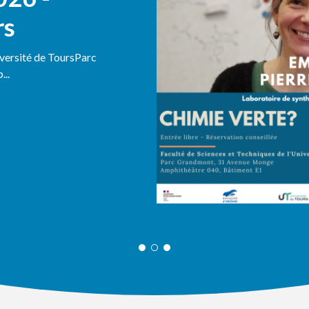
rs
iversité de ToursParc
..