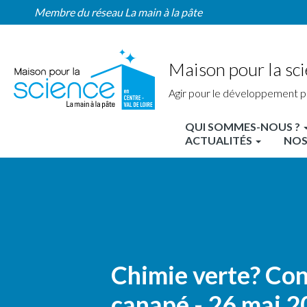
Home
Aller
Membre du réseau La main à la pâte
Région
au
contenu
principal
Maison pour la sci
Agir pour le développement p
QUI SOMMES-NOUS ?
MPLS
ACTUALITÉS
NOS
Centre
Nav
principale
Chimie verte? Co
canapé - 26 mai 2