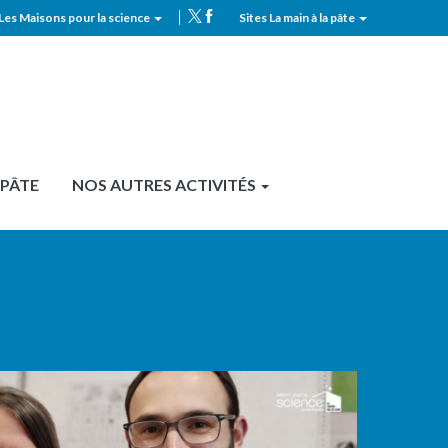
Les Maisons pour la science
Sites La main à la pâte
MPLS
Top
header
 PÂTE
NOS AUTRES ACTIVITÉS