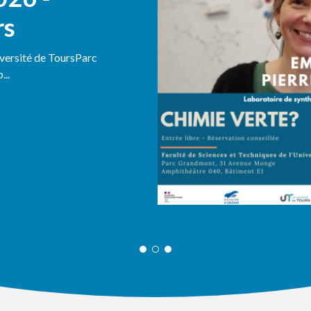
rs
iversité de ToursParc
..