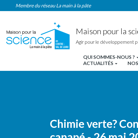
Home
Aller
Membre du réseau La main à la pâte
Région
au
contenu
principal
Maison pour la sci
Agir pour le développement p
QUI SOMMES-NOUS ?
MPLS
ACTUALITÉS
NOS
Centre
Nav
principale
Chimie verte? Co
canapé - 26 mai 2