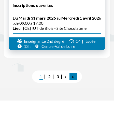
Inscriptions ouvertes
Du
Mardi 31 mars 2026
au
Mercredi 1 avril 2026
, de 09:00 à 17:00
Lieu :
[CE] IUT de Blois - Site Chocolaterie
Enseignant.e 2nd degré
C4
Lycée
12h
Centre-Val de Loire
Pagination
Page
1
Page
2
Page
3
Page
›
Dernière
»
courante
suivante
page