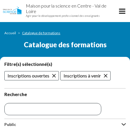
Catalogue
Aller
Maison pour la science en Centre - Val de
des
au
Tog
Loire
formations
contenu
Agir pour le développement professionnel des enseignants
nav
principal
Accueil
Catalogue de formations
Catalogue des formations
Filtre(s) sélectionné(s)
Inscriptions ouvertes
Inscriptions à venir
Recherche
Public