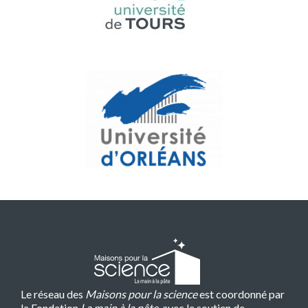
Le réseau des
Maisons pour la science
est coordonné par
la Fondation
La main à la pâte
, avec le soutien de