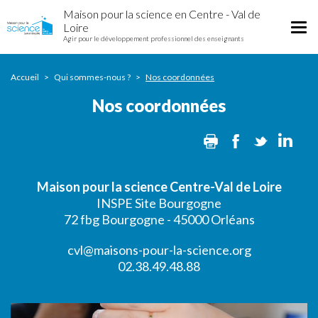
Nos
Aller
Maison pour la science en Centre - Val de
coordonnées
au
Tog
Loire
contenu
Agir pour le développement professionnel des enseignants
nav
principal
Accueil
Qui sommes-nous ?
Nos coordonnées
Nos coordonnées
Print
Facebook
Twitter
Lin
Maison pour la science Centre-Val de Loire
INSPE Site Bourgogne
72 fbg Bourgogne - 45000 Orléans
cvl@maisons-pour-la-science.org
02.38.49.48.88