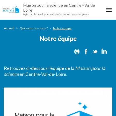
Notre
Aller
Maison pour la science en Centre - Val de
équipe
au
Tog
Loire
contenu
Agir pour le développement professionnel des enseignants
nav
principal
Accueil
Qui sommes-nous ?
Notre équipe
Notre équipe
Print
Facebook
Twitter
Lin
Retrouvez ci-dessous l'équipe de la
Maison pour la
science
en Centre-Val-de-Loire.