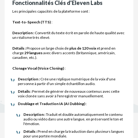
Fonctionnalités Clés d'Eleven Labs
Les principales capacités de la plateforme sont :
Text-to-Speech (TTS)
:
Description :
Convertit du texte écrit en parole de haute qualité avec
un réalisme très élevé.
Détails :
Propose un large choix de
plus de 120 voix
et prend en
charge
29 langues
avec divers accents (britannique, américain,
canadien, etc.).
Clonage Vocal (Voice Cloning)
:
Description :
Crée une réplique numérique de la voix d'une
personne à partir d'un simple échantillon audio.
Détails :
Permet de générer de nouveaux contenus avec cette
voix clonée sans avoir à l'enregistrer manuellement.
Doublage et Traduction IA (AI Dubbing)
:
Description :
Traduit et double automatiquement le contenu
audio ou vidéo dans une autre langue, en préservant le ton et
l'émotion.
Détails :
Prend en charge la traduction dans plusieurs langues
pour une portée mondiale.