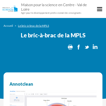
Le
Aller
Maison pour la science en Centre - Val de
bric-
au
Tog
Loire
à-
contenu
Agir pour le développement professionnel des enseignants
nav
brac
principal
de
la
Accueil
Le bric-à-brac de la MPLS
MPLS
Le bric-à-brac de la MPLS
Print
Facebook
Twitter
Lin
Annotclean