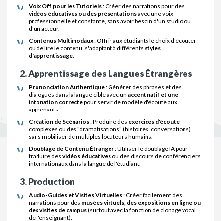
Voix Off pour les Tutoriels
: Créer des narrations pour des
vidéos éducatives ou des présentations
avec une voix
professionnelle et constante, sans avoir besoin d'un studio ou
d'un acteur.
Contenus Multimodaux
: Offrir aux étudiants le choix d'écouter
ou de lire le contenu, s'adaptant à différents
styles
d'apprentissage
.
2. Apprentissage des Langues Étrangères
Prononciation Authentique
: Générer des phrases et des
dialogues dans la langue cible avec un
accent natif et une
intonation correcte
pour servir de modèle d'écoute aux
apprenants.
Création de Scénarios
: Produire des
exercices d'écoute
complexes ou des "dramatisations" (histoires, conversations)
sans mobiliser de multiples locuteurs humains.
Doublage de Contenu Étranger
: Utiliser le doublage IA pour
traduire des
vidéos éducatives
ou des discours de conférenciers
internationaux dans la langue de l'étudiant.
3. Production
Audio-Guides et Visites Virtuelles
: Créer facilement des
narrations pour des
musées virtuels, des expositions en ligne ou
des visites de campus
(surtout avec la fonction de clonage vocal
de l'enseignant).