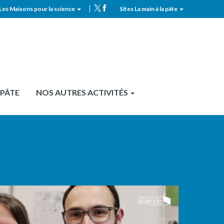
Les Maisons pour la science
Sites La main à la pâte
MPLS
Top
header
 PÂTE
NOS AUTRES ACTIVITÉS