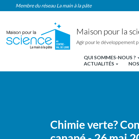
Home
Aller
Membre du réseau La main à la pâte
Région
au
contenu
principal
Maison pour la sci
Agir pour le développement p
QUI SOMMES-NOUS ?
MPLS
ACTUALITÉS
NOS
Centre
Nav
principale
Chimie verte? Co
canapé - 26 mai 2