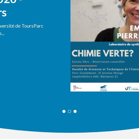
rs
iversité de ToursParc
..