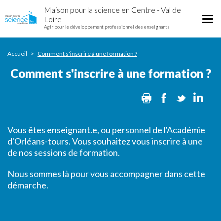
Comment
Aller
Maison pour la science en Centre - Val de
s'inscrire
au
Tog
Loire
à
contenu
Agir pour le développement professionnel des enseignants
nav
une
principal
formation
?
Accueil
Comment s'inscrire à une formation ?
Comment s'inscrire à une formation ?
Print
Facebook
Twitter
Lin
Vous êtes enseignant.e, ou personnel de l'Académie
d'Orléans-tours. Vous souhaitez vous inscrire à une
de nos sessions de formation.
Nous sommes là pour vous accompagner dans cette
démarche.