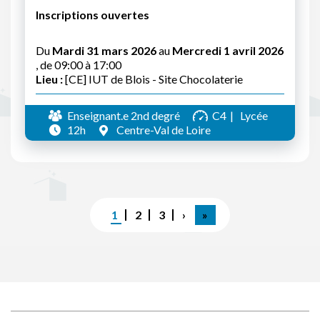
Inscriptions ouvertes
Du
Mardi 31 mars 2026
au
Mercredi 1 avril 2026
, de 09:00 à 17:00
Lieu :
[CE] IUT de Blois - Site Chocolaterie
Enseignant.e 2nd degré
C4
Lycée
12h
Centre-Val de Loire
Pagination
Page
1
Page
2
Page
3
Page
›
Dernière
»
courante
suivante
page