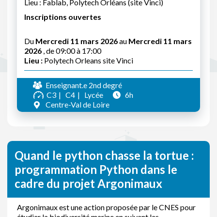
Lieu : Fablab, Polytech Orléans (site Vinci)
Inscriptions ouvertes
Du
Mercredi 11 mars 2026
au
Mercredi 11 mars
2026
, de 09:00 à 17:00
Lieu :
Polytech Orleans site Vinci
Enseignant.e 2nd degré
C3
C4
Lycée
6h
Centre-Val de Loire
Quand le python chasse la tortue :
programmation Python dans le
cadre du projet Argonimaux
Argonimaux est une action proposée par le CNES pour
étudier la biodiversité marine en suivant les