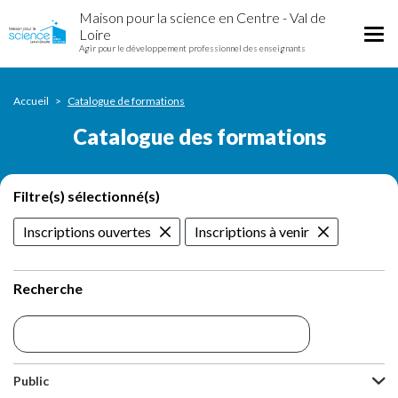
Catalogue
Aller
Maison pour la science en Centre - Val de
des
au
Tog
Loire
formations
contenu
Agir pour le développement professionnel des enseignants
nav
principal
Accueil
Catalogue de formations
Catalogue des formations
Filtre(s) sélectionné(s)
Inscriptions ouvertes
Inscriptions à venir
Recherche
Public