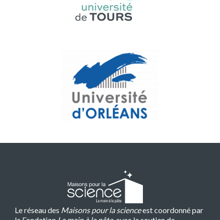
Le réseau des
Maisons pour la science
est coordonné par
la Fondation
La main à la pâte
, avec le soutien de