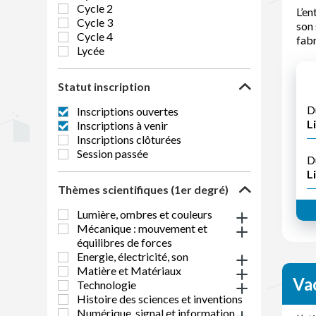
Cycle 2
L’en
Cycle 3
son 
Cycle 4
fabr
Lycée
Statut inscription
D
Inscriptions ouvertes
Li
Inscriptions à venir
Inscriptions clôturées
Session passée
D
Li
Thèmes scientifiques (1er degré)
Lumière, ombres et couleurs
Mécanique : mouvement et
équilibres de forces
Energie, électricité, son
Matière et Matériaux
Vac
Technologie
Histoire des sciences et inventions
Numérique, signal et information