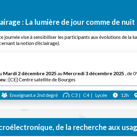
airage : La lumière de jour comme de nuit 
e journée vise à sensibiliser les participants aux évolutions de la lu
ernant la notion d’éclairage).
u
Mardi 2 décembre 2025
au
Mercredi 3 décembre 2025
, de 
eu :
[CE] Centre satellite de Bourges
Enseignant.e 2nd degré
C3
C4
Lycée
12h
croélectronique, de la recherche aux usa