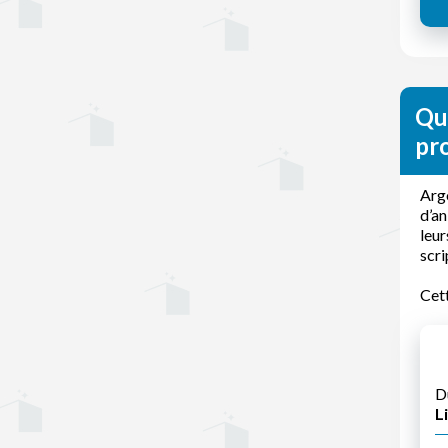
Qu
pr
Argo
d’an
leur
scri
Cett
D
Li