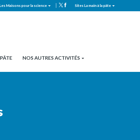
Les Maisons pour la science
Sites La main à la pâte
MPLS
Top
header
 PÂTE
NOS AUTRES ACTIVITÉS
s