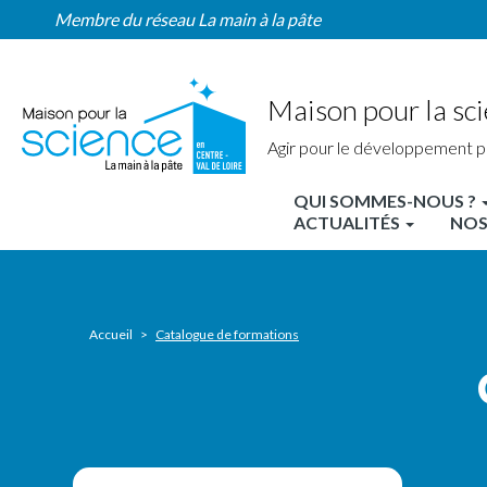
Catalogue
Aller
Membre du réseau La main à la pâte
des
au
formations
contenu
principal
Maison pour la sci
Agir pour le développement p
QUI SOMMES-NOUS ?
MPLS
ACTUALITÉS
NOS
Centre
Nav
principale
Accueil
Catalogue de formations