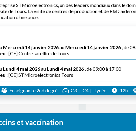
treprise STMicroelectronics, un des leaders mondiaux dans le dom
site de Tours. La visite de centres de production et de R&D aider
ication d’une puce.
u
Mercredi 14 janvier 2026
au
Mercredi 14 janvier 2026
, de 09
eu :
[CE] Centre satellite de Tours
u
Lundi 4 mai 2026
au
Lundi 4 mai 2026
, de 09:00 à 17:00
eu :
[CE] STMicroelectronics Tours
Enseignant.e 2nd degré
C3
C4
Lycée
12h
cins et vaccination