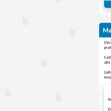
Ma
Déco
prat
Cett
des
L’al
inve
S
D