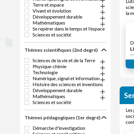
L’ut
Terre et espace
scie
Vivant et évolution
la m
Développement durable
Mathématiques
Se repérer dans le temps et l'espace
Sciences et société
D
Li
Thèmes scientifiques (2nd degré)
Sciences de la vie et de la Terre
Physique-chimie
Technologie
Numérique, signal et information
Histoire des sciences et inventions
Développement durable
Sen
Mathématiques
Sciences et société
Les 
soci
Thèmes pédagogiques (1er degré)
cont
Démarche d'investigation
Sciences et esprit critique