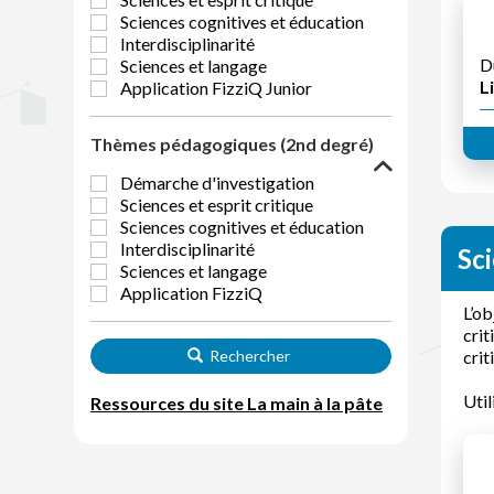
Sciences cognitives et éducation
Interdisciplinarité
D
Sciences et langage
Li
Application FizziQ Junior
Thèmes pédagogiques (2nd degré)
Démarche d'investigation
Sciences et esprit critique
Sciences cognitives et éducation
Interdisciplinarité
Sci
Sciences et langage
Application FizziQ
L’ob
crit
Rechercher
crit
Util
Ressources du site La main à la pâte