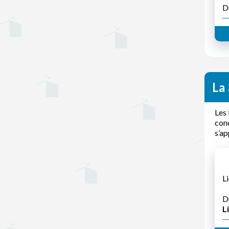
D
La 
Les 
conc
s’ap
Li
D
Li