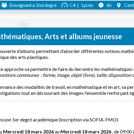
Enseignant.e 2nd degré
C4
Lycée
6h
Centr
thématiques, Arts et albums jeunesse
uverte d’albums permettant d’aborder différentes notions mathémat
ique des arts plastiques.
e approche va permettre de faire du lien entre les mathématiques e
notions communes : forme, image, objet (livre), taille, disposition
ternance des modalités de travail, en mathématique et en art, va pe
stigations tout en découvrant des images l'ensemble renforçant éga
ession 1er degré académique (inscription via SOFIA-FMO)
u
Mercredi 18 mars 2026
au
Mercredi 18 mars 2026
, de 09:00 