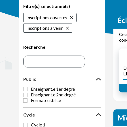
Filtre(s) sélectionné(s)
Inscriptions ouvertes
Écl
Inscriptions à venir
Cett
conc
Recherche
D
Li
Public
Enseignant.e 1er degré
Enseignant.e 2nd degré
Formateur.trice
Cycle
Mi
Cycle 1