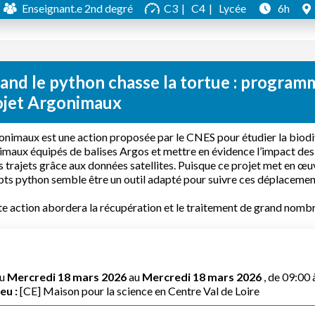
Enseignant.e 2nd degré
C3
C4
Lycée
6h
and le python chasse la tortue : program
ojet Argonimaux
nimaux est une action proposée par le CNES pour étudier la biodi
imaux équipés de balises Argos et mettre en évidence l’impact des
s trajets grâce aux données satellites. Puisque ce projet met en œu
pts python semble être un outil adapté pour suivre ces déplacemen
e action abordera la récupération et le traitement de grand nombr
u
Mercredi 18 mars 2026
au
Mercredi 18 mars 2026
, de 09:00 
eu :
[CE] Maison pour la science en Centre Val de Loire