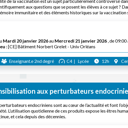
ilité de la vaccination est un sujet particulièrement controversé 
ntifiquement aux questions que se posent les élèves à ce sujet ? Da
émoire immunitaire et des éléments historiques sur la vaccination s
u
Mardi 20 janvier 2026
au
Mercredi 21 janvier 2026
, de 09:00
eu :
[CE] Bâtiment Norbert Grelet - Univ Orléans
Enseignant.e 2nd degré
C4
Lycée
12h
Cen
sibilisation aux perturbateurs endocrini
perturbateurs endocriniens sont au cœur de l’actualité et font l’obj
été. L’utilisation quotidienne de ces produits expose les êtres hu
inue, et cela depuis des décennies.