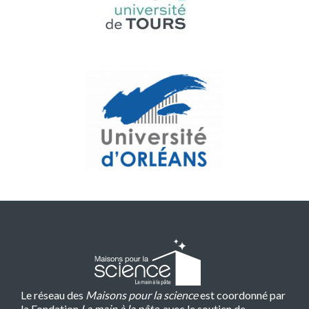
Le réseau des
Maisons pour la science
est coordonné par
la Fondation
La main à la pâte
, avec le soutien de