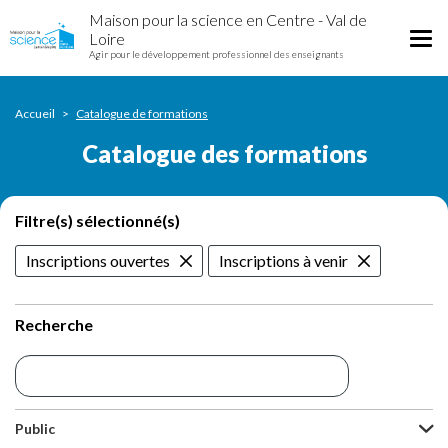
Catalogue
Aller
Maison pour la science en Centre - Val de
des
au
Tog
Loire
formations
contenu
Agir pour le développement professionnel des enseignants
nav
principal
Accueil
Catalogue de formations
Catalogue des formations
Filtre(s) sélectionné(s)
Inscriptions ouvertes
Inscriptions à venir
Recherche
Public