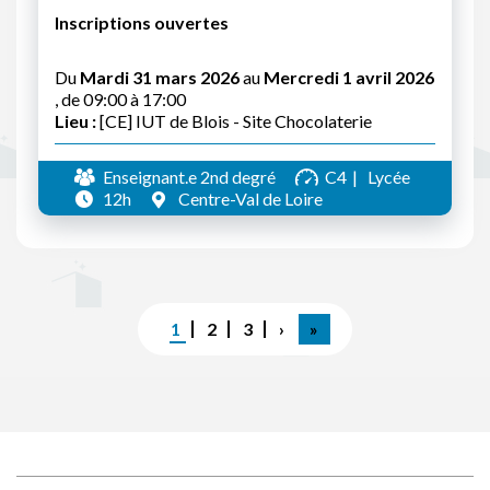
Inscriptions ouvertes
Du
Mardi 31 mars 2026
au
Mercredi 1 avril 2026
, de 09:00 à 17:00
Lieu :
[CE] IUT de Blois - Site Chocolaterie
Enseignant.e 2nd degré
C4
Lycée
12h
Centre-Val de Loire
Pagination
Page
1
Page
2
Page
3
Page
›
Dernière
»
courante
suivante
page