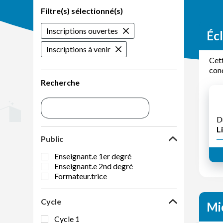
Filtre(s) sélectionné(s)
Inscriptions ouvertes
Écl
Inscriptions à venir
Cett
conc
Recherche
D
Li
Public
Enseignant.e 1er degré
Enseignant.e 2nd degré
Formateur.trice
Cycle
Mi
Cycle 1