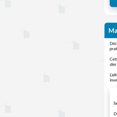
Ma
Déco
prat
Cett
des
L’al
inve
S
D