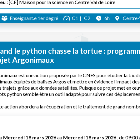
eu :
[CE] Maison pour la science en Centre Val de Loire
Enseignant.e 1er degré
C1
C2
6h
Centre-V
and le python chasse la tortue : program
ojet Argonimaux
nimaux est une action proposée par le CNES pour étudier la biodi
imaux équipés de balises Argos et mettre en évidence l’impact des
s trajets grâce aux données satellites. Puisque ce projet met en œu
pts python semble être un outil adapté pour suivre ces déplacemen
e action abordera la récupération et le traitement de grand nombr
u
Mercredi 18 mars 2026
au
Mercredi 18 mars 2026
, de 09:00 