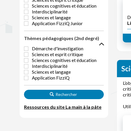
Sciences cognitives et éducation
Interdisciplinarité
D
Sciences et langage
Li
Application FizziQ Junior
Thèmes pédagogiques (2nd degré)
Démarche d'investigation
Sciences et esprit critique
Sciences cognitives et éducation
Interdisciplinarité
Sci
Sciences et langage
Application FizziQ
L’ob
crit
Rechercher
crit
Util
Ressources du site La main à la pâte