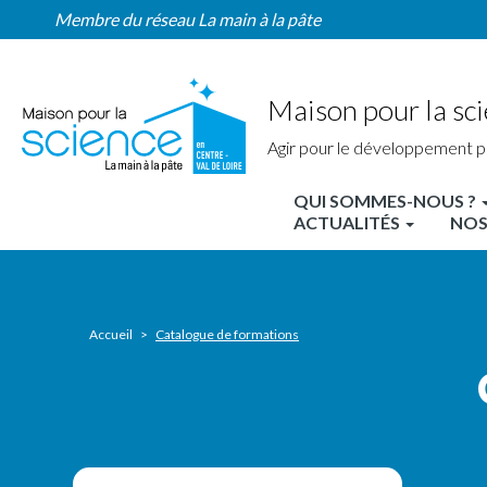
Catalogue
Aller
Membre du réseau La main à la pâte
des
au
formations
contenu
principal
Maison pour la sci
Agir pour le développement p
QUI SOMMES-NOUS ?
MPLS
ACTUALITÉS
NOS
Centre
Nav
principale
Accueil
Catalogue de formations