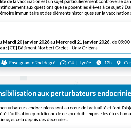
ilité de la vaccination est un sujet particulièrement controversé 
ntifiquement aux questions que se posent les élèves à ce sujet ? Da
émoire immunitaire et des éléments historiques sur la vaccination s
u
Mardi 20 janvier 2026
au
Mercredi 21 janvier 2026
, de 09:00
eu :
[CE] Bâtiment Norbert Grelet - Univ Orléans
Enseignant.e 2nd degré
C4
Lycée
12h
Cen
sibilisation aux perturbateurs endocrini
perturbateurs endocriniens sont au cœur de l’actualité et font l’obj
été. L’utilisation quotidienne de ces produits expose les êtres hu
inue, et cela depuis des décennies.