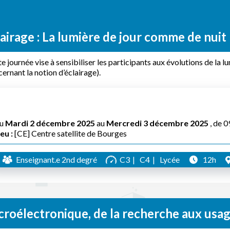
airage : La lumière de jour comme de nuit 
e journée vise à sensibiliser les participants aux évolutions de la lu
ernant la notion d’éclairage).
u
Mardi 2 décembre 2025
au
Mercredi 3 décembre 2025
, de 
eu :
[CE] Centre satellite de Bourges
Enseignant.e 2nd degré
C3
C4
Lycée
12h
croélectronique, de la recherche aux usa