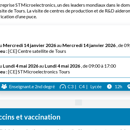
treprise STMicroelectronics, un des leaders mondiaux dans le dom
site de Tours. La visite de centres de production et de R&D aider
ication d’une puce.
u
Mercredi 14 janvier 2026
au
Mercredi 14 janvier 2026
, de 09
eu :
[CE] Centre satellite de Tours
u
Lundi 4 mai 2026
au
Lundi 4 mai 2026
, de 09:00 à 17:00
eu :
[CE] STMicroelectronics Tours
Enseignant.e 2nd degré
C3
C4
Lycée
12h
cins et vaccination