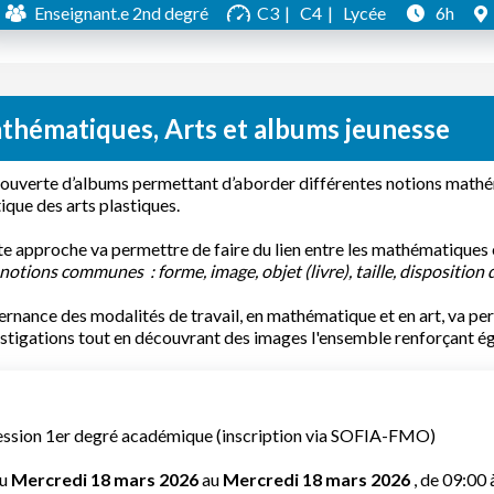
Enseignant.e 2nd degré
C3
C4
Lycée
6h
thématiques, Arts et albums jeunesse
uverte d’albums permettant d’aborder différentes notions mathémat
ique des arts plastiques.
e approche va permettre de faire du lien entre les mathématiques e
notions communes : forme, image, objet (livre), taille, disposition
ternance des modalités de travail, en mathématique et en art, va pe
stigations tout en découvrant des images l'ensemble renforçant éga
ession 1er degré académique (inscription via SOFIA-FMO)
u
Mercredi 18 mars 2026
au
Mercredi 18 mars 2026
, de 09:00 