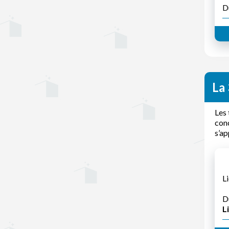
D
La 
Les 
conc
s’ap
Li
D
Li