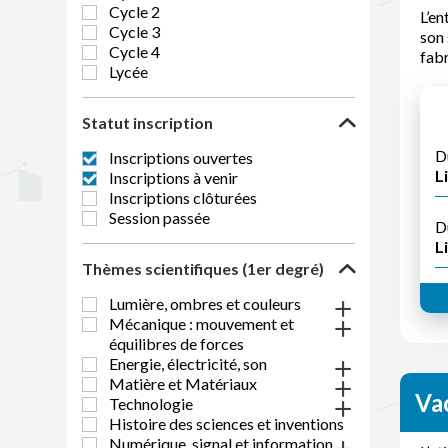
Cycle 2
L’en
Cycle 3
son 
Cycle 4
fabr
Lycée
Statut inscription
D
Inscriptions ouvertes
Li
Inscriptions à venir
Inscriptions clôturées
Session passée
D
Li
Thèmes scientifiques (1er degré)
Lumière, ombres et couleurs
Mécanique : mouvement et
équilibres de forces
Energie, électricité, son
Matière et Matériaux
Vac
Technologie
Histoire des sciences et inventions
Numérique, signal et information