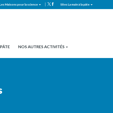
Les Maisons pour la science
Sites La main à la pâte
MPLS
Top
header
 PÂTE
NOS AUTRES ACTIVITÉS
s