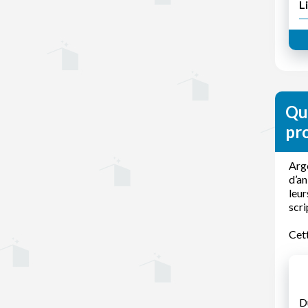
Li
Qu
pr
Argo
d’an
leur
scri
Cett
D