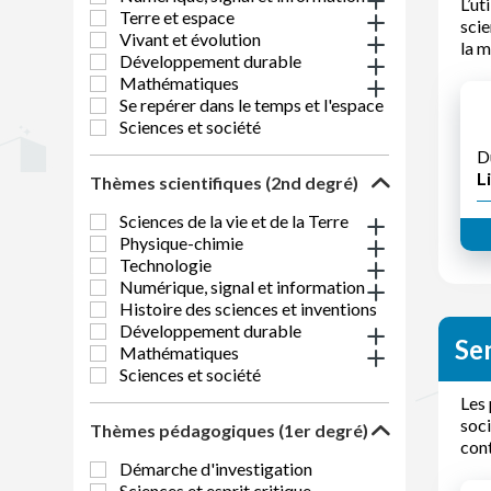
L’ut
Terre et espace
scie
Vivant et évolution
la m
Développement durable
Mathématiques
Se repérer dans le temps et l'espace
Sciences et société
D
Li
Thèmes scientifiques (2nd degré)
Sciences de la vie et de la Terre
Physique-chimie
Technologie
Numérique, signal et information
Histoire des sciences et inventions
Développement durable
Sen
Mathématiques
Sciences et société
Les 
soci
Thèmes pédagogiques (1er degré)
cont
Démarche d'investigation
Sciences et esprit critique