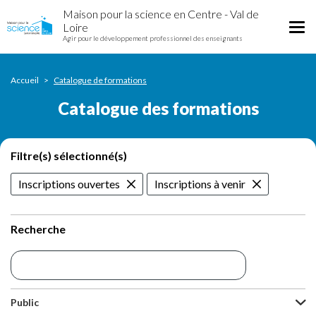
Catalogue
Aller
Maison pour la science en Centre - Val de
des
au
Tog
Loire
formations
contenu
Agir pour le développement professionnel des enseignants
nav
principal
Accueil
Catalogue de formations
Catalogue des formations
Filtre(s) sélectionné(s)
Inscriptions ouvertes
Inscriptions à venir
Recherche
Public