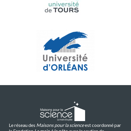
Le réseau des
Maisons pour la science
est coordonné par
la Fondation
La main à la pâte
, avec le soutien de