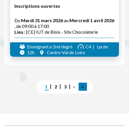
Inscriptions ouvertes
Du
Mardi 31 mars 2026
au
Mercredi 1 avril 2026
, de 09:00 à 17:00
Lieu :
[CE] IUT de Blois - Site Chocolaterie
Enseignant.e 2nd degré
C4
Lycée
12h
Centre-Val de Loire
Pagination
Page
1
Page
2
Page
3
Page
›
Dernière
»
courante
suivante
page