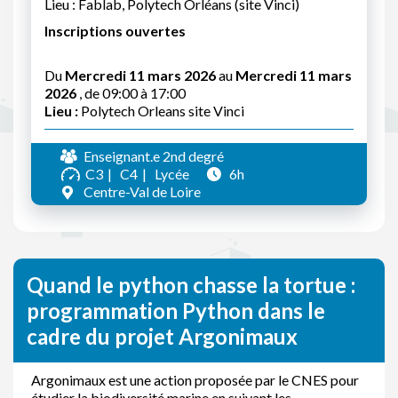
Lieu : Fablab, Polytech Orléans (site Vinci)
Inscriptions ouvertes
Du
Mercredi 11 mars 2026
au
Mercredi 11 mars
2026
, de 09:00 à 17:00
Lieu :
Polytech Orleans site Vinci
Enseignant.e 2nd degré
C3
C4
Lycée
6h
Centre-Val de Loire
Quand le python chasse la tortue :
programmation Python dans le
cadre du projet Argonimaux
Argonimaux est une action proposée par le CNES pour
étudier la biodiversité marine en suivant les