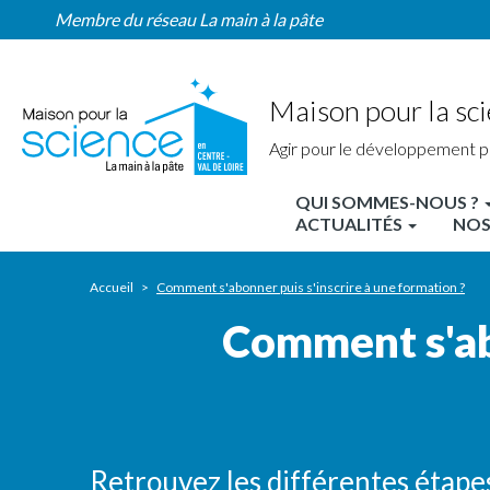
Comment
Aller
Membre du réseau La main à la pâte
s'abonner
au
puis
contenu
s'inscrire
principal
à
Maison pour la sci
une
formation
Agir pour le développement p
?
QUI SOMMES-NOUS ?
MPLS
ACTUALITÉS
NOS
Centre
Accueil
Comment s'abonner puis s'inscrire à une formation ?
Nav
Comment s'abo
principale
Retrouvez les différentes étapes