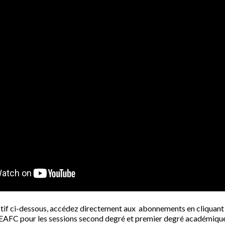
if ci-dessous, accédez directement aux abonnements en cliquant su
'EAFC pour les sessions second degré et premier degré académique