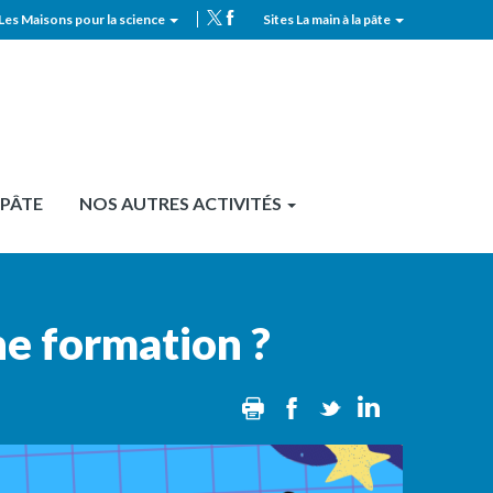
Les Maisons pour la science
Sites La main à la pâte
MPLS
Top
header
 PÂTE
NOS AUTRES ACTIVITÉS
ne formation ?
Print
Facebook
Twitter
Linkedin