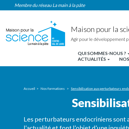
Sensibilisation
Aller
Membre du réseau La main à la pâte
aux
au
perturbateurs
contenu
endocriniens
principal
Maison pour la sci
Agir pour le développement p
QUI SOMMES-NOUS ?
MPLS
ACTUALITÉS
NOS
Centre
Nav
principale
Accueil
Nos formations
Sensibilisation aux perturbateurs end
Sensibilis
Les perturbateurs endocriniens sont 
l’actualité et font l’objet d’une inqui