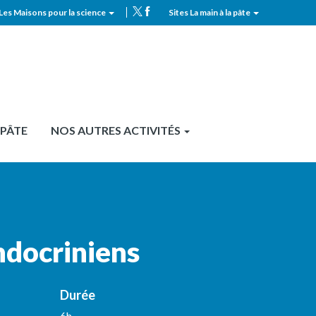
Les Maisons pour la science
Sites La main à la pâte
MPLS
Top
header
 PÂTE
NOS AUTRES ACTIVITÉS
ndocriniens
Durée
6h