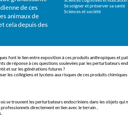
Se soigner et préserver sa santé
tidienne de ces
Sciences et société
les animaux de
t cela depuis des
es font le lien entre exposition à ces produits anthropiques et pa
ts de réponse à ces questions soulevées par les perturbateurs endo
té et sur les générations futures ?
ser les collégiens et lycéens aux risques de ces produits chimiques 
r où se trouvent les perturbateurs endocriniens dans les objets qui 
professionnels directement en lien avec le terrain ,
s.