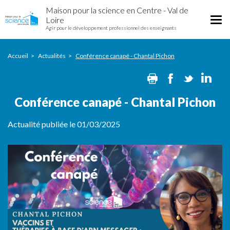
Conférence
Aller
Maison pour la science en Centre - Val de
canapé
au
Tog
Loire
-
contenu
Agir pour le développement professionnel des enseignants
nav
Chantal
principal
Pichon
Accueil
Actualités
Conférence canapé - Chantal Pichon
Print
Facebook
Twitte
Li
Conférence canapé - Chantal Pichon
Actualité publiée le 01/03/2025