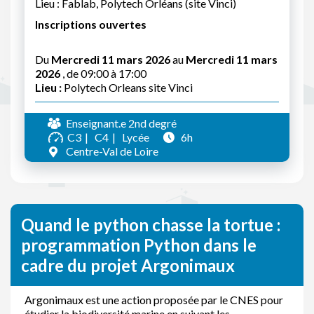
Lieu : Fablab, Polytech Orléans (site Vinci)
Inscriptions ouvertes
Du
Mercredi 11 mars 2026
au
Mercredi 11 mars
2026
, de 09:00 à 17:00
Lieu :
Polytech Orleans site Vinci
Enseignant.e 2nd degré
C3
C4
Lycée
6h
Centre-Val de Loire
Quand le python chasse la tortue :
programmation Python dans le
cadre du projet Argonimaux
Argonimaux est une action proposée par le CNES pour
étudier la biodiversité marine en suivant les