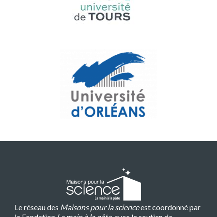
Le réseau des
Maisons pour la science
est coordonné par
la Fondation
La main à la pâte
, avec le soutien de