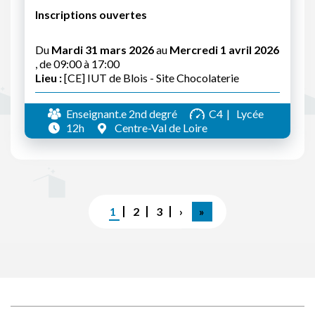
Inscriptions ouvertes
Du
Mardi 31 mars 2026
au
Mercredi 1 avril 2026
, de 09:00 à 17:00
Lieu :
[CE] IUT de Blois - Site Chocolaterie
Enseignant.e 2nd degré
C4
Lycée
12h
Centre-Val de Loire
Pagination
Page
1
Page
2
Page
3
Page
›
Dernière
»
courante
suivante
page