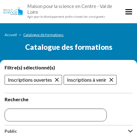
Catalogue
Aller
Maison pour la science en Centre - Val de
des
au
Tog
Loire
formations
contenu
Agir pour le développement professionnel des enseignants
nav
principal
Accueil
Catalogue de formations
Catalogue des formations
Filtre(s) sélectionné(s)
Inscriptions ouvertes
Inscriptions à venir
Recherche
Public