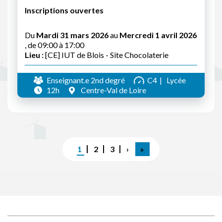
Inscriptions ouvertes
Du
Mardi 31 mars 2026
au
Mercredi 1 avril 2026
, de 09:00 à 17:00
Lieu :
[CE] IUT de Blois - Site Chocolaterie
Enseignant.e 2nd degré
C4
Lycée
12h
Centre-Val de Loire
Pagination
Page
1
Page
2
Page
3
Page
›
Dernière
»
courante
suivante
page