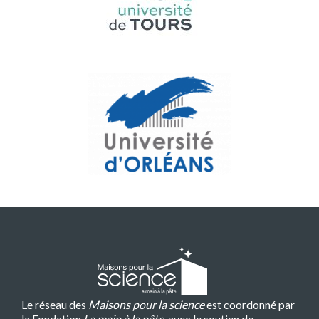
Le réseau des
Maisons pour la science
est coordonné par
la Fondation
La main à la pâte
, avec le soutien de